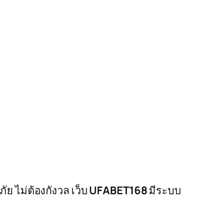
ัย ไม่ต้องกังวล เว็บ
UFABET168
มีระบบ