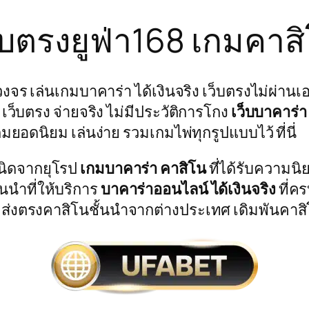
บตรงยูฟ่า168 เกมคาสิโ
ร เล่นเกมบาคาร่า ได้เงินจริง เว็บตรงไม่ผ่านเอเ
เว็บตรง จ่ายจริง ไม่มีประวัติการโกง
เว็บบาคาร่า 
ยอดนิยม เล่นง่าย รวมเกมไพ่ทุกรูปแบบไว้ ที่นี่
เนิดจากยุโรป
เกมบาคาร่า คาสิโน
ที่ได้รับความน
นนำที่ให้บริการ
บาคาร่าออนไลน์ ได้เงินจริง
ที่คร
ส่งตรงคาสิโนชั้นนำจากต่างประเทศ เดิมพันคาสิโน