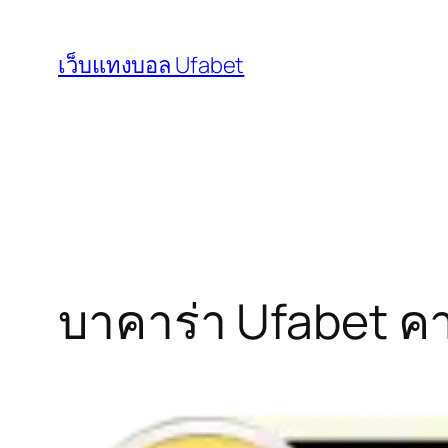
ข้าม
ไป
เว็บแทงบอล Ufabet
ยัง
เนื้อหา
บาคาร่า Ufabet คาส