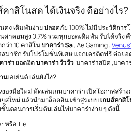
์คาสิโนสด ได้เงินจริง ดีอย่างไร?
มั่นคง เดิมพันง่าย ปลอดภัย 100% ไม่มีประวัติการโ
ืนค่าคอมสูง 0.7% รวมทุกยอดเดิมพัน รับได้จริง ค
กกว่า 10 คาสิโน
บาคาร่า Sa
, Ae Gaming ,
Venus
ครสมาชิก รับโปรโมชั่นพิเศษ แจกเครดิตฟรี ต่อยอด
คาร่า
ยอดฮิต
บาคาร่า วัววัว
, บาคาร่าสปีด ,บาค
านเอเย่นต์ เล่นยังไง?
้นของมือใหม่ หัดเล่นเกมบาคาร่า เปิดโอกาสสร้างก
ูสใหม่ แล้วนำมาล็อคอิน เข้าสู่ระบบ
เกมส์คาสิ
ขั้นตอนการเริ่มต้นเล่นไพ่บาคาร่าง่าย ๆ ดังนี้
r หรือ Tie