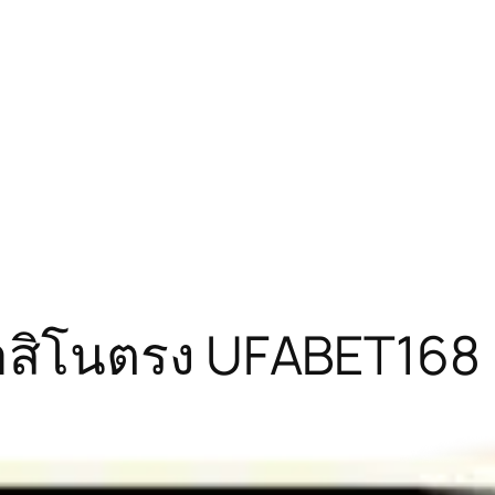
ิโนตรง UFABET168 เล่