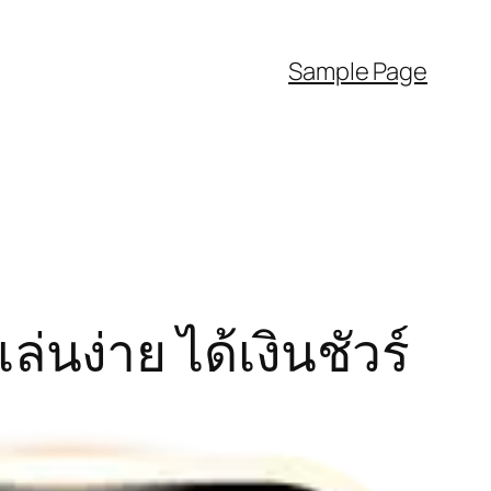
Sample Page
นง่าย ได้เงินชัวร์