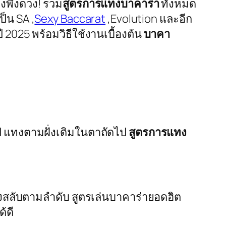
องพึ่งดวง! รวม
สูตรการแทงบาคาร่า
ทั้งหมด
็น SA ,
Sexy Baccarat
,Evolution และอีก
ปี 2025 พร้อมวิธีใช้งานเบื้องต้น
บาคา
นไป แทงตามฝั่งเดิมในตาถัดไป
สูตรการแทง
ทงสลับตามลำดับ สูตรเล่นบาคาร่ายอดฮิต
้ดี