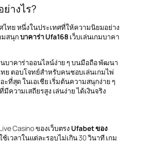
นอย่างไร?
เทศไทย หนึ่งในประเทศที่ให้ความนิยมอย่าง
วามสนุก
บาคาร่า Ufa168
เว็บเล่นเกมบาคา
โนบาคาร่าออนไลน์ง่าย ๆ บนมือถือ พัฒนา
ในไทย ตอบโจทย์สำหรับคนชอบเล่นเกมไพ่
ยอะที่สุด ในเอเชีย เริ่มต้นความสนุกง่าย ๆ
่มีความเสถียรสูง เล่นง่าย ได้เงินจริง
 Live Casino ของเว็บตรง
Ufabet ของ
e) ใช้เวลาในแต่ละรอบไม่เกิน 30 วินาที เกม