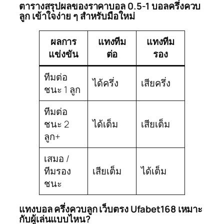
ตารางสรุปผลของราคาบอล 0.5-1 บอลครึ่งควบ
ลูก เข้าใจง่าย ๆ สำหรับมือใหม่
ผลการ
แทงทีม
แทงทีม
แข่งขัน
ต่อ
รอง
ทีมต่อ
ได้ครึ่ง
เสียครึ่ง
ชนะ 1 ลูก
ทีมต่อ
ชนะ 2
ได้เต็ม
เสียเต็ม
ลูก+
เสมอ /
ทีมรอง
เสียเต็ม
ได้เต็ม
ชนะ
แทงบอล ครึ่งควบลูก เว็บตรง Ufabet168 เหมาะ
กับผู้เล่นแบบไหน?