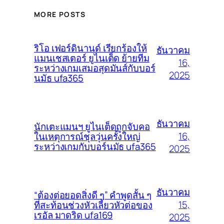
MORE POSTS
ริโอ เฟอร์ดินานด์ เรียกร้องให้
ธันวาคม
แมนเชสเตอร์ ยูไนเต็ด ย้ายทีม
16,
ระหว่างเกมเสมอสุดมันส์กับบอร์
2025
นมัธ ufa365
ธันวาคม
นักเตะแมนฯ ยูไนเต็ดถูกจับคอ
16,
ในเหตุการณ์ชุลวุ่นครั้งใหญ่
ระหว่างเกมกับบอร์นมัธ ufa365
2025
ธันวาคม
“ต้องต่อยอดสิ่งดี ๆ” คำพูดสั้น ๆ
15,
ที่สะท้อนช่วงหัวเลี้ยวหัวต่อของ
เรอัล มาดริด ufa169
2025