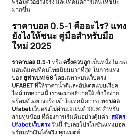
พร้อมตัวอย่างจริง และเทคนิคการเล่นให้ชนะ
มากขึ้น
ราคาบอล 0.5-1 คืออะไร? แทง
ยังไงให้ชนะ คู่มือสำหรับมือ
ใหม่ 2025
ราคาบอล 0.5-1
หรือ
ครึ่งควบลูก
เป็นหนึ่งในเรต
แฮนดิแคปที่คนไทยนิยมมากที่สุด ในการแทง
บอล
ยูฟ่าเบท168
โดยเฉพาะบนเว็บตรง
UFABET
ที่ให้ราคาน้ำดีและอัปเดตแบบเรียล
ไทม์ บทความนี้ เราจะมาอธิบายให้เข้าใจง่าย
พร้อมตัวอย่างจริง เข้าใจเทคนิคการแทง
บอล
Ufabet
เว็บตรงไม่ผ่านเอเย่นต์ 100% สำหรับ
สายทุนน้อย ที่ต้องการเริ่มต้นอย่างคุ้มค่า!
สมัคร
Ufabet เว็บตรง
วันนี้ รับเลยโปรโมชั่นแทงบอล
พร้อมทำเงินได้จริง ทุกแมตส์