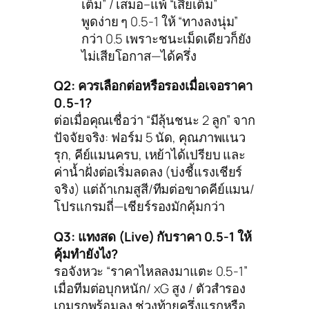
เต็ม” / เสมอ–แพ้ “เสียเต็ม”
พูดง่าย ๆ 0.5-1 ให้ “ทางลงนุ่ม”
กว่า 0.5 เพราะชนะเม็ดเดียวก็ยัง
ไม่เสียโอกาส—ได้ครึ่ง
Q2: ควรเลือกต่อหรือรองเมื่อเจอราคา
0.5-1?
ต่อเมื่อคุณเชื่อว่า “มีลุ้นชนะ 2 ลูก” จาก
ปัจจัยจริง: ฟอร์ม 5 นัด, คุณภาพแนว
รุก, คีย์แมนครบ, เหย้าได้เปรียบ และ
ค่าน้ำฝั่งต่อเริ่มลดลง (บ่งชี้แรงเชียร์
จริง) แต่ถ้าเกมสูสี/ทีมต่อขาดคีย์แมน/
โปรแกรมถี่—เชียร์รองมักคุ้มกว่า
Q3: แทงสด (Live) กับราคา 0.5-1 ให้
คุ้มทำยังไง?
รอจังหวะ “ราคาไหลลงมาแตะ 0.5-1”
เมื่อทีมต่อบุกหนัก/ xG สูง / ตัวสำรอง
เกมรุกพร้อมลง ช่วงท้ายครึ่งแรกหรือ