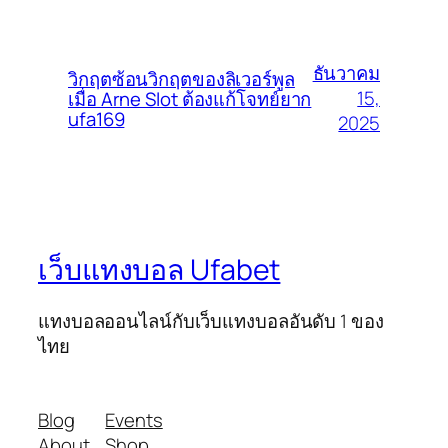
ธันวาคม
วิกฤตซ้อนวิกฤตของลิเวอร์พูล
15,
เมื่อ Arne Slot ต้องแก้โจทย์ยาก
ufa169
2025
เว็บแทงบอล Ufabet
แทงบอลออนไลน์กับเว็บแทงบอลอันดับ 1 ของ
ไทย
Blog
Events
About
Shop