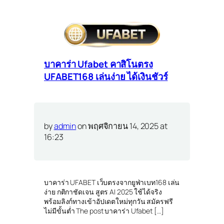
บาคาร่า Ufabet คาสิโนตรง
UFABET168 เล่นง่าย ได้เงินชัวร์
by
admin
on พฤศจิกายน 14, 2025 at
16:23
บาคาร่า UFABET เว็บตรงจากยูฟ่าเบท168 เล่น
ง่าย กติกาชัดเจน สูตร AI 2025 ใช้ได้จริง
พร้อมลิงก์ทางเข้าอัปเดตใหม่ทุกวัน สมัครฟรี
ไม่มีขั้นต่ำ The post บาคาร่า Ufabet […]