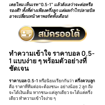
เคยไหม เห็นเรท “0.5-1” แล้วลังเลว่าจะต่อหรือ
รองดี? ทั้งที่ต่างเพียงครึ่งลูก แต่ผลกำไรปลายบิล
อาจเปลี่ยนหน้าตาพอร์ตทั้งเดือน!
ทำความเข้าใจ ราคาบอล 0.5-
1 แบบง่าย ๆ พร้อมตัวอย่างที่
ชัดเจน
ราคาบอล 0.5-1
หรือนิยมเรียกกันว่า
ครึ่งควบลูก
คือ ราคาที่ทีมต่อจะต้องชนะ อย่างน้อย 2 ลูก ถึง
จะได้เงินเต็ม หากชนะแค่ลูกเดียว จะได้แค่ครึ่ง
เดียว ทำความเข้าใจง่าย ๆ