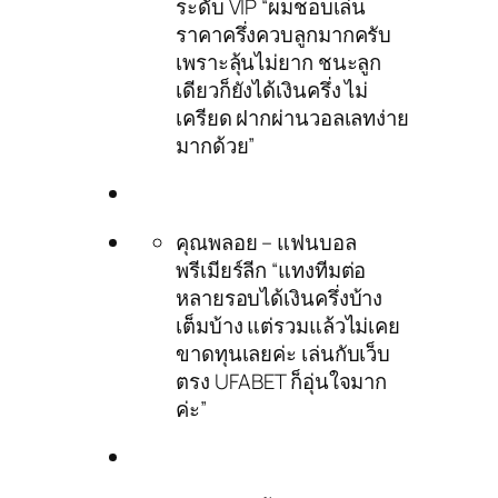
ระดับ VIP “ผมชอบเล่น
ราคาครึ่งควบลูกมากครับ
เพราะลุ้นไม่ยาก ชนะลูก
เดียวก็ยังได้เงินครึ่ง ไม่
เครียด ฝากผ่านวอลเลทง่าย
มากด้วย”
คุณพลอย – แฟนบอล
พรีเมียร์ลีก “แทงทีมต่อ
หลายรอบได้เงินครึ่งบ้าง
เต็มบ้าง แต่รวมแล้วไม่เคย
ขาดทุนเลยค่ะ เล่นกับเว็บ
ตรง UFABET ก็อุ่นใจมาก
ค่ะ”