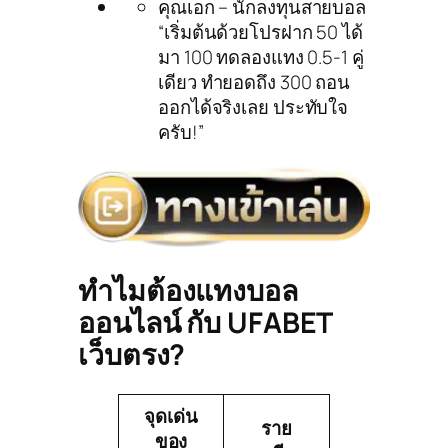
คุณเอก – นักลงทุนสายบอล
“เริ่มต้นด้วยโปรฝาก 50 ได้
มา 100 ทดลองแทง 0.5-1 คู่
เดียว ทำยอดถึง 300 ถอน
ออกได้จริงเลย ประทับใจ
ครับ!”
ทำไมต้องแทงบอล
ออนไลน์ กับ UFABET
เว็บตรง?
จุดเด่น
ราย
ของ