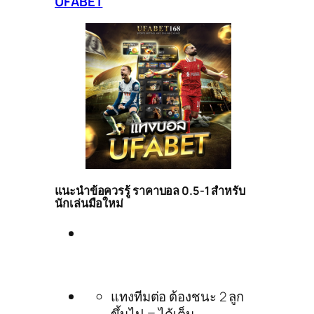
UFABET
แนะนำข้อควรรู้ ราคาบอล 0.5-1 สำหรับ
นักเล่นมือใหม่
แทงทีมต่อ ต้องชนะ 2 ลูก
ขึ้นไป = ได้เต็ม