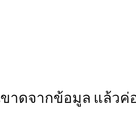
านขาดจากข้อมูล แล้วค