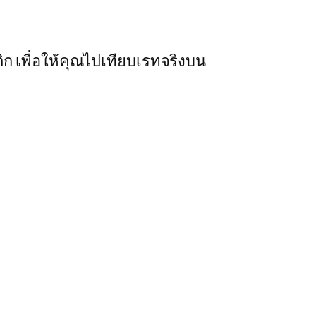
ิก เพื่อให้คุณไปเทียบเรทจริงบน