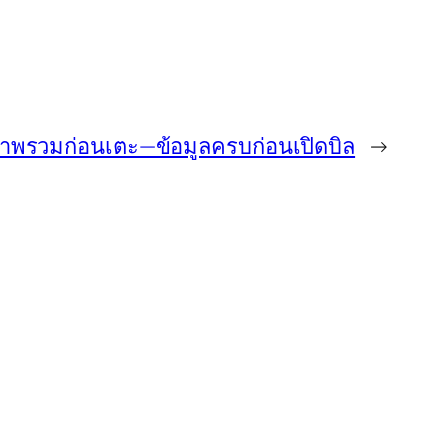
 ภาพรวมก่อนเตะ—ข้อมูลครบก่อนเปิดบิล
→