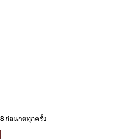
68
ก่อนกดทุกครั้ง