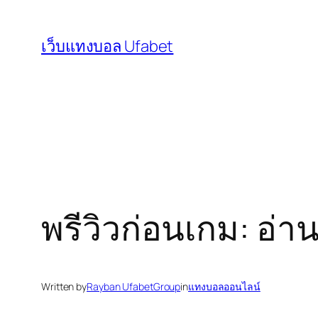
ข้าม
ไป
เว็บแทงบอล Ufabet
ยัง
เนื้อหา
พรีวิวก่อนเกม: อ่
Written by
Rayban UfabetGroup
in
แทงบอลออนไลน์