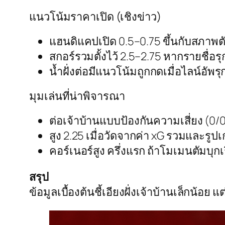
แนวโน้มราคาเปิด (เชิงข่าว)
แฮนดิแคปเปิด 0.5–0.75 ขึ้นกับสภาพตั
สกอร์รวมตั้งไว้ 2.5–2.75 หากรายชื่อรุ
น้ำฝั่งต่อมีแนวโน้มถูกกดเมื่อไลน์อัพ
มุมเล่นที่น่าพิจารณา
ต่อเจ้าบ้านแบบป้องกันความเสี่ยง (
สูง 2.25 เมื่อวัดจากค่า xG รวมและรูปเ
คอร์เนอร์สูง ครึ่งแรก ถ้าโมเมนตัมบุกเร
สรุป
ข้อมูลเบื้องต้นชี้เอียงฝั่งเจ้าบ้านเล็กน้