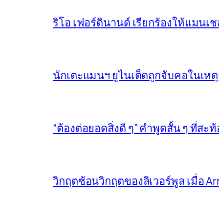
ริโอ เฟอร์ดินานด์ เรียกร้องให้แมนเ
นักเตะแมนฯ ยูไนเต็ดถูกจับคอในเหตุ
“ต้องต่อยอดสิ่งดี ๆ” คำพูดสั้น ๆ ที่ส
วิกฤตซ้อนวิกฤตของลิเวอร์พูล เมื่อ A