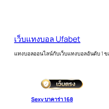
เว็บแทงบอล Ufabet
แทงบอลออนไลน์กับเว็บแทงบอลอันดับ 1 
Sexy บาคาร่า 168