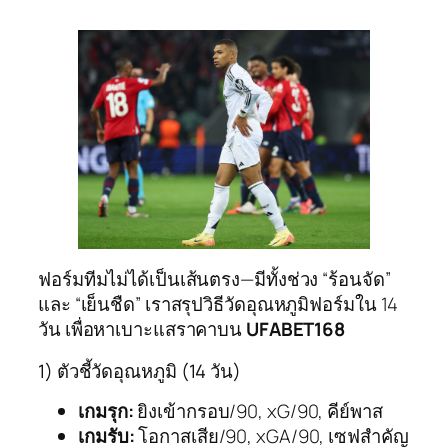
ฟอร์มทีมไม่ได้เป็นเส้นตรง—มีทั้งช่วง “ร้อนจัด”
และ “เย็นชืด” เราสรุปวิธีวัดอุณหภูมิฟอร์มใน 14
วัน เพื่อหาเบาะแสราคาบน
UFABET168
1) ตัวชี้วัดอุณหภูมิ (14 วัน)
เกมรุก:
ยิงเข้ากรอบ/90, xG/90, คีย์พาส
เกมรับ:
โอกาสเสีย/90, xGA/90, เซฟสำคัญ