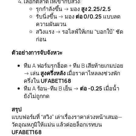
เลือกตลาดให้เข้ากับสวิง:
รุกกำลังขึ้น → มอง
สูง 2.25/2.5
รับนิ่งขึ้น → มอง
ต่อ 0/0.25
แบบลด
ความผันผวน
สวิงแรง → รอไลฟ์ให้เกม “บอกใบ้” ชัด
ก่อน
ตัวอย่างการจับจังหวะ
ทีม A ฟอร์มรุกฮ็อต + ทีม B เสียท้ายเกมบ่อย
→ เล่น
สูงครึ่งหลัง
เมื่อราคาไหลลงช่วงพัก
ครึ่งใน
UFABET168
ทีม A ร้อน–ทีม B เย็น →
ต่อ -0.25
เมื่อน้ำ
ยังไม่ถูกกด
สรุป
แบบฟอร์มที่ “สวิง” เล่าเรื่องราคาล่วงหน้าเสมอ—
วัดอุณหภูมิให้แม่น แล้วค่อยล็อกเรทบน
UFABET168