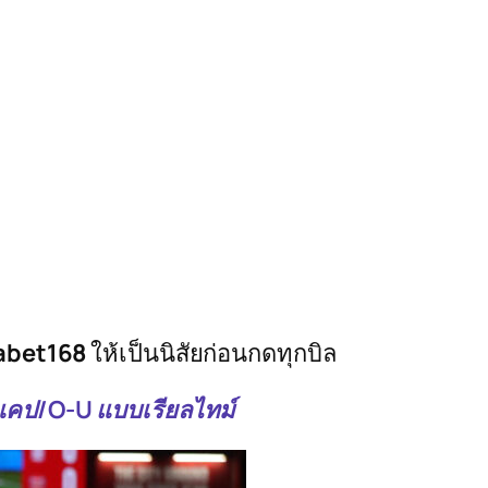
abet168
ให้เป็นนิสัยก่อนกดทุกบิล
ิแคป/O-U แบบเรียลไทม์