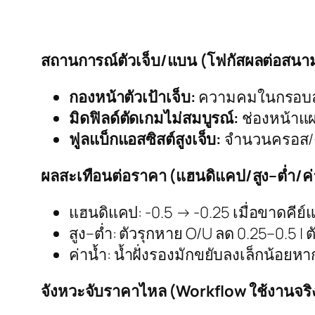
สถานการณ์ตัวเจ็บ/แบน (โฟกัสผลต่อสนาม
กองหน้าตัวเป้าเจ็บ:
ความคมในกรอบลดล
มิดฟิลด์ตัดเกมไม่สมบูรณ์:
ช่องหน้าแผง
ฟูลแบ็กแอสซิสต์สูงเจ็บ:
จำนวนครอส/ค
ผลสะเทือนต่อราคา (แฮนดิแคป/สูง–ต่ำ/ค่
แฮนดิแคป: -0.5 → -0.25 เมื่อขาดคีย์แ
สูง–ต่ำ: ตัวรุกหาย O/U ลด 0.25–0.5 | ต
ค่าน้ำ: น้ำฝั่งรองมักขยับลงเล็กน้อย
จังหวะจับราคาไหล (Workflow ใช้งานจริ