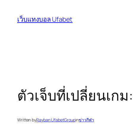
ข้าม
ไป
เว็บแทงบอล Ufabet
ยัง
เนื้อหา
ตัวเจ็บที่เปลี่ยนเกม:
Written by
Rayban UfabetGroup
in
ข่าวกีฬา