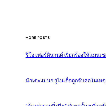
MORE POSTS
ริโอ เฟอร์ดินานด์ เรียกร้องให้แมนเ
นักเตะแมนฯ ยูไนเต็ดถูกจับคอในเหตุ
“ต้องต่อยอดสิ่งดี ๆ” คำพูดสั้น ๆ ที่ส