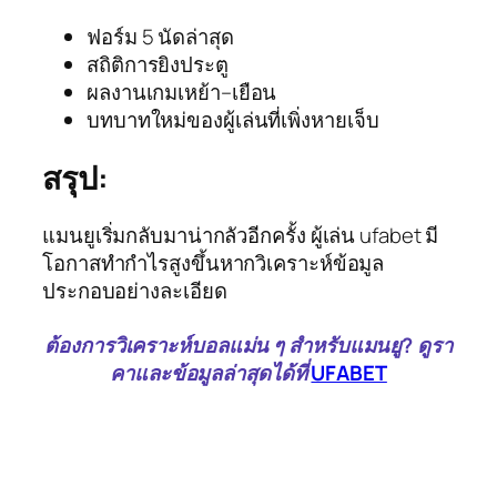
ฟอร์ม 5 นัดล่าสุด
สถิติการยิงประตู
ผลงานเกมเหย้า–เยือน
บทบาทใหม่ของผู้เล่นที่เพิ่งหายเจ็บ
สรุป:
แมนยูเริ่มกลับมาน่ากลัวอีกครั้ง ผู้เล่น ufabet มี
โอกาสทำกำไรสูงขึ้นหากวิเคราะห์ข้อมูล
ประกอบอย่างละเอียด
ต้องการวิเคราะห์บอลแม่น ๆ สำหรับแมนยู? ดูรา
คาและข้อมูลล่าสุดได้ที่
UFABET