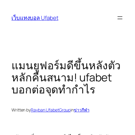
ข้าม
ไป
เว็บแทงบอล Ufabet
ยัง
เนื้อหา
แมนยูฟอร์มดีขึ้นหลังตัว
หลักคืนสนาม! ufabet
บอกต่อจุดทำกำไร
Written by
Rayban UfabetGroup
in
ข่าวกีฬา