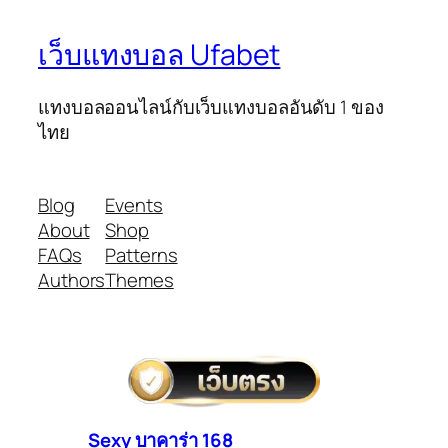
เว็บแทงบอล Ufabet
แทงบอลออนไลน์กับเว็บแทงบอลอันดับ 1 ของ
ไทย
Blog
Events
About
Shop
FAQs
Patterns
Authors
Themes
Sexy บาคาร่า 168