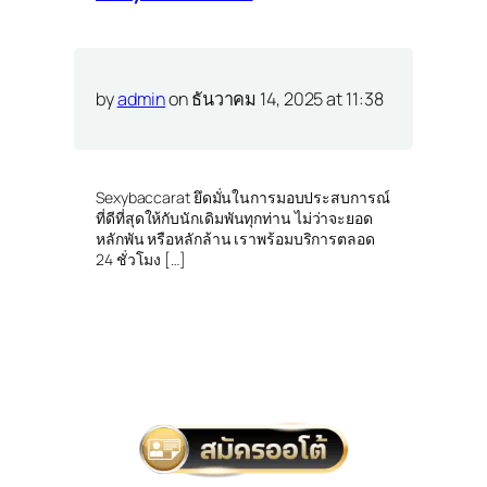
by
admin
on ธันวาคม 14, 2025 at 11:38
Sexybaccarat ยึดมั่นในการมอบประสบการณ์
ที่ดีที่สุดให้กับนักเดิมพันทุกท่าน ไม่ว่าจะยอด
หลักพัน หรือหลักล้าน เราพร้อมบริการตลอด
24 ชั่วโมง […]